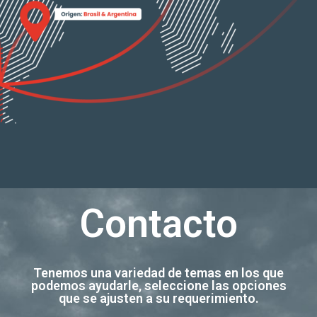
Contacto
Tenemos una variedad de temas en los que
podemos ayudarle, seleccione las opciones
que se ajusten a su requerimiento.