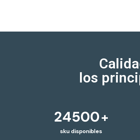
Calida
los princ
25000
+
sku disponibles