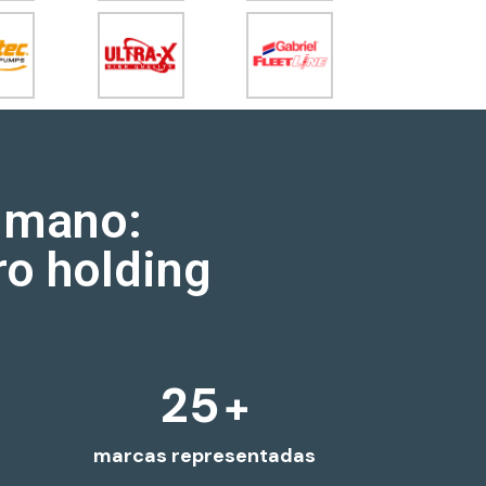
humano:
ro holding
25
+
o
marcas representadas