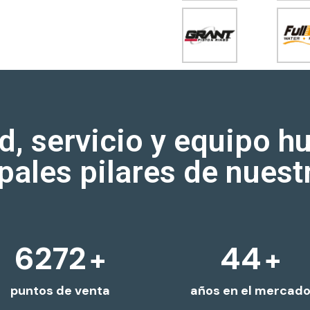
d, servicio y equipo 
ipales pilares de nuest
6400
45
+
+
puntos de venta
años en el mercad