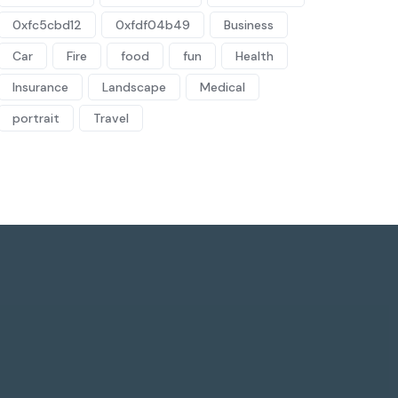
0xfc5cbd12
0xfdf04b49
Business
Car
Fire
food
fun
Health
Insurance
Landscape
Medical
portrait
Travel