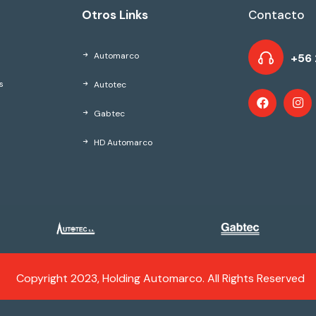
Otros Links
Contacto
Automarco
+56 
Autotec
s
Gabtec
HD Automarco
Copyright 2023, Holding Automarco. All Rights Reserved