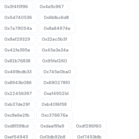
0x3f4f3f96
0x4e11c967
0x5d740536
0x6b1bc6d8
0x7a79054a
0x8a84974e
0x9af29329
0x32ec5b3f
0x42fe395e
0x45e3e34a
0x82b76838
0x95fe1260
0x469bdb33
0x745e0ba0
0x8943b086
0x690278f0
0x22456397
0xaf49521d
0xb37de29f
0xb4016f58
0xc8e6e2fb
0xc376676a
0xd81591bd
0xdaaf91a9
0xdf296f60
0xef549411
0xf3db92b8
0xf7453b1b