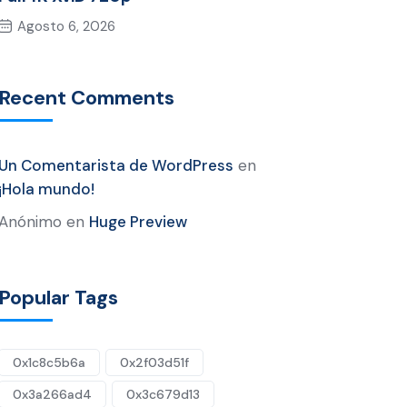
Agosto 6, 2026
Recent Comments
Un Comentarista de WordPress
en
¡Hola mundo!
Anónimo
en
Huge Preview
Popular Tags
0x1c8c5b6a
0x2f03d51f
0x3a266ad4
0x3c679d13