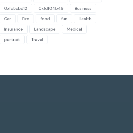
0xfc5cbd12
0xfdf04b49
Business
Car
Fire
food
fun
Health
Insurance
Landscape
Medical
portrait
Travel