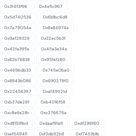
0x3f4f3f96
0x4e11c967
0x5d740536
0x6b1bc6d8
0x7a79054a
0x8a84974e
0x9af29329
0x32ec5b3f
0x42fe395e
0x45e3e34a
0x82b76838
0x95fe1260
0x469bdb33
0x745e0ba0
0x8943b086
0x690278f0
0x22456397
0xaf49521d
0xb37de29f
0xb4016f58
0xc8e6e2fb
0xc376676a
0xd81591bd
0xdaaf91a9
0xdf296f60
0xef549411
0xf3db92b8
0xf7453b1b