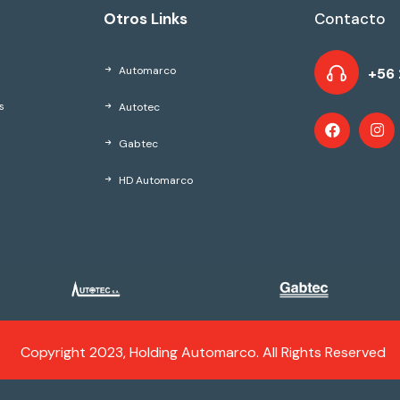
Otros Links
Contacto
Automarco
+56 
Autotec
s
Gabtec
HD Automarco
Copyright 2023, Holding Automarco. All Rights Reserved