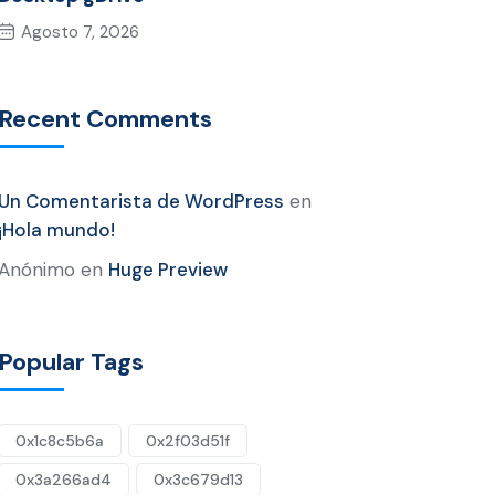
Agosto 7, 2026
Recent Comments
Un Comentarista de WordPress
en
¡Hola mundo!
Anónimo
en
Huge Preview
Popular Tags
0x1c8c5b6a
0x2f03d51f
0x3a266ad4
0x3c679d13