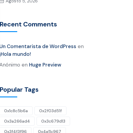
Agosto 5, 2026
Recent Comments
Un Comentarista de WordPress
en
¡Hola mundo!
Anónimo
en
Huge Preview
Popular Tags
0x1c8c5b6a
0x2f03d51f
0x3a266ad4
0x3c679d13
0x3f4f3f96
0x4e11c967