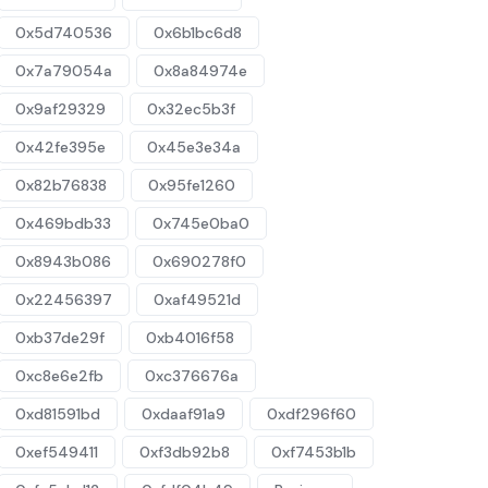
0x5d740536
0x6b1bc6d8
0x7a79054a
0x8a84974e
0x9af29329
0x32ec5b3f
0x42fe395e
0x45e3e34a
0x82b76838
0x95fe1260
0x469bdb33
0x745e0ba0
0x8943b086
0x690278f0
0x22456397
0xaf49521d
0xb37de29f
0xb4016f58
0xc8e6e2fb
0xc376676a
0xd81591bd
0xdaaf91a9
0xdf296f60
0xef549411
0xf3db92b8
0xf7453b1b