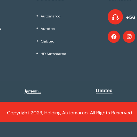
Automarco
+56 
Autotec
s
Gabtec
HD Automarco
Copyright 2023, Holding Automarco. All Rights Reserved