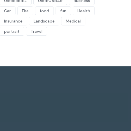
0xfc5cbd12
0xfdf04b49
Business
Car
Fire
food
fun
Health
Insurance
Landscape
Medical
portrait
Travel